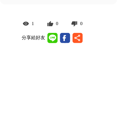
1
0
0
分享給好友