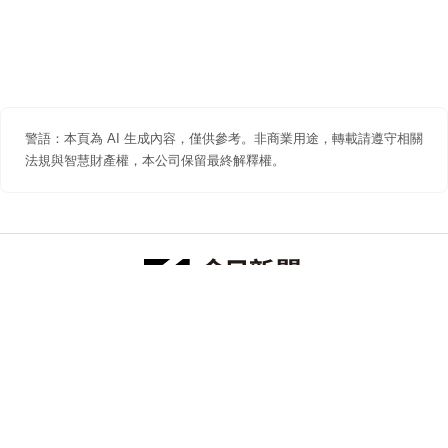
警語：本頁為 AI 生成內容，僅供參考。非商業用途，轉載請遵守相關
法規與智慧財產權，本公司保留最終解釋權。
防詐聲明
著作權聲明
免責聲明
關於我們
隱私權聲明
合作提案
追蹤 NOWNEWS 今日新聞