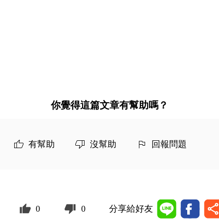
你覺得這篇文章有幫助嗎？
有幫助
沒幫助
回報問題
0
0
分享給好友