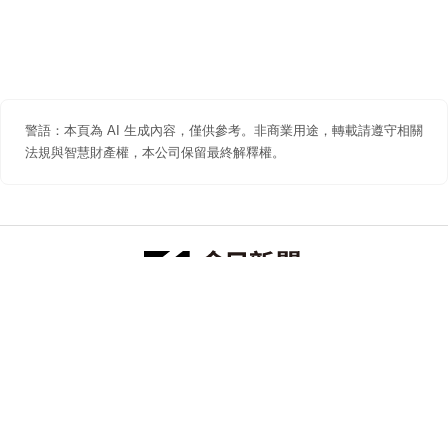
警語：本頁為 AI 生成內容，僅供參考。非商業用途，轉載請遵守相關
法規與智慧財產權，本公司保留最終解釋權。
防詐聲明
著作權聲明
免責聲明
關於我們
隱私權聲明
合作提案
追蹤 NOWNEWS 今日新聞