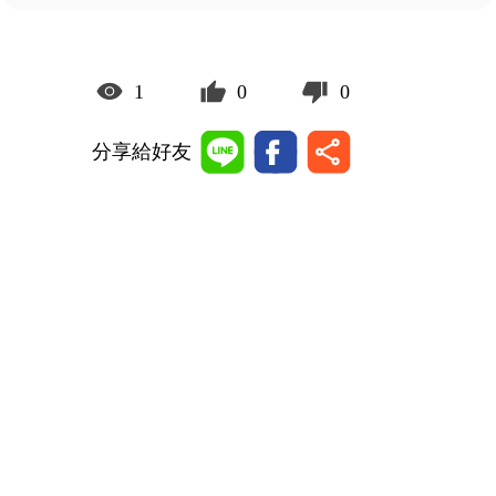
1
0
0
分享給好友