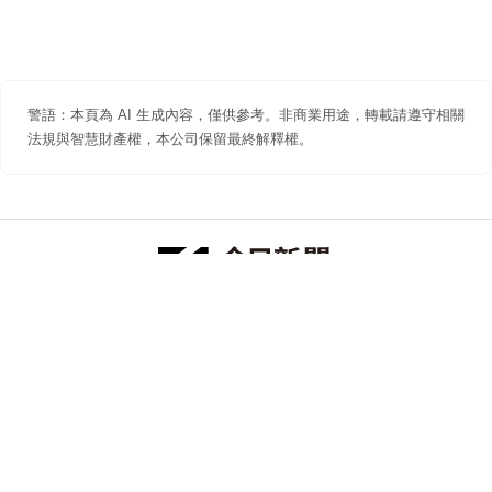
警語：本頁為 AI 生成內容，僅供參考。非商業用途，轉載請遵守相關
法規與智慧財產權，本公司保留最終解釋權。
防詐聲明
著作權聲明
免責聲明
關於我們
隱私權聲明
合作提案
追蹤 NOWNEWS 今日新聞