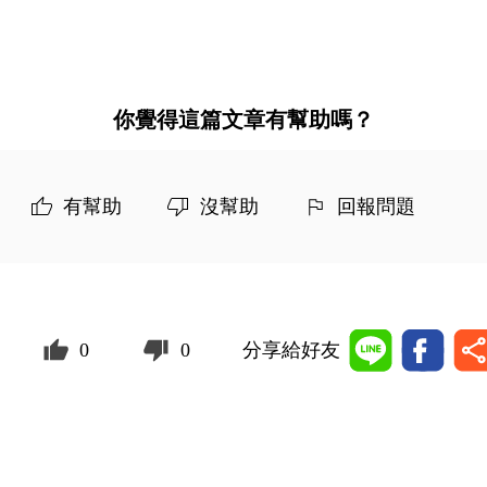
你覺得這篇文章有幫助嗎？
有幫助
沒幫助
回報問題
0
0
分享給好友