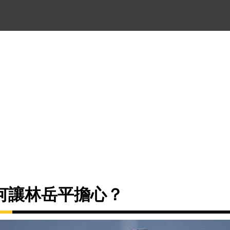
何讓林岳平擔心？