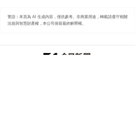
警語：本頁為 AI 生成內容，僅供參考。非商業用途，轉載請遵守相關
法規與智慧財產權，本公司保留最終解釋權。
防詐聲明
著作權聲明
免責聲明
關於我們
隱私權聲明
合作提案
追蹤 NOWNEWS 今日新聞