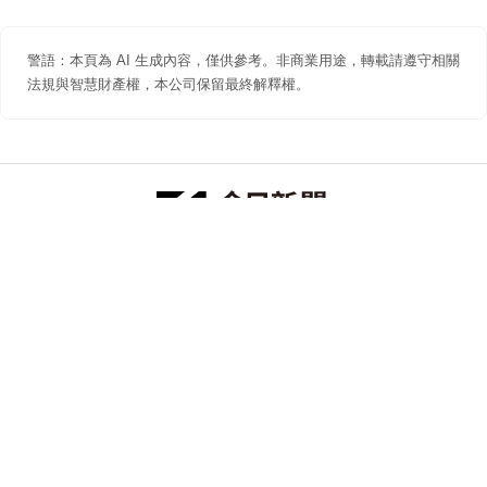
警語：本頁為 AI 生成內容，僅供參考。非商業用途，轉載請遵守相關
法規與智慧財產權，本公司保留最終解釋權。
防詐聲明
著作權聲明
免責聲明
關於我們
隱私權聲明
合作提案
追蹤 NOWNEWS 今日新聞