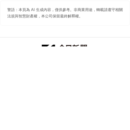
警語：本頁為 AI 生成內容，僅供參考。非商業用途，轉載請遵守相關
法規與智慧財產權，本公司保留最終解釋權。
防詐聲明
著作權聲明
免責聲明
關於我們
隱私權聲明
合作提案
追蹤 NOWNEWS 今日新聞