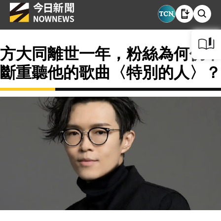
方大同離世一年，粉絲為何仍不
斷重聽他的歌曲〈特別的人〉？