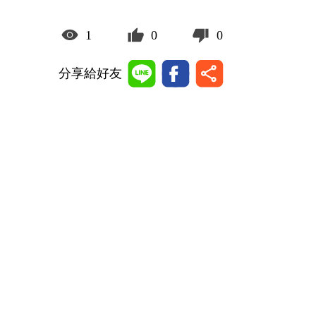
1
0
0
分享給好友