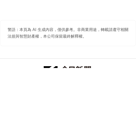
警語：本頁為 AI 生成內容，僅供參考。非商業用途，轉載請遵守相關
法規與智慧財產權，本公司保留最終解釋權。
防詐聲明
著作權聲明
免責聲明
關於我們
隱私權聲明
合作提案
追蹤 NOWNEWS 今日新聞