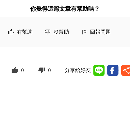
你覺得這篇文章有幫助嗎？
有幫助
沒幫助
回報問題
0
0
分享給好友