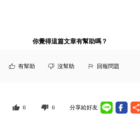
你覺得這篇文章有幫助嗎？
有幫助
沒幫助
回報問題
0
0
分享給好友