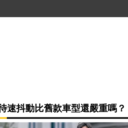
版待速抖動比舊款車型還嚴重嗎？