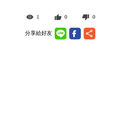
1
0
0
分享給好友