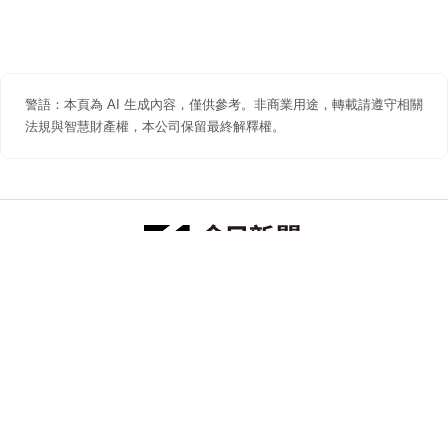
警語：本頁為 AI 生成內容，僅供參考。非商業用途，轉載請遵守相關
法規與智慧財產權，本公司保留最終解釋權。
防詐聲明
著作權聲明
免責聲明
關於我們
隱私權聲明
合作提案
追蹤 NOWNEWS 今日新聞