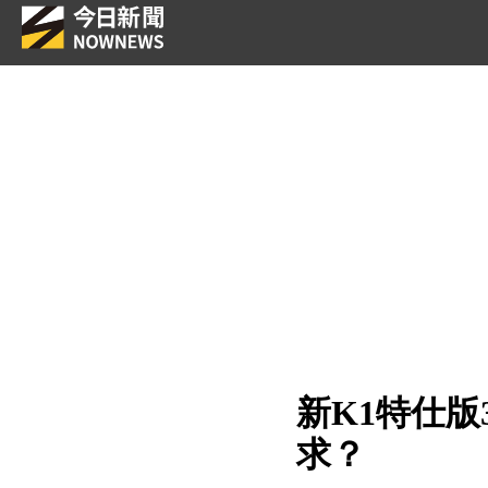
新K1特仕版
求？