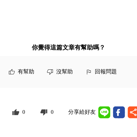
你覺得這篇文章有幫助嗎？
有幫助
沒幫助
回報問題
0
0
分享給好友