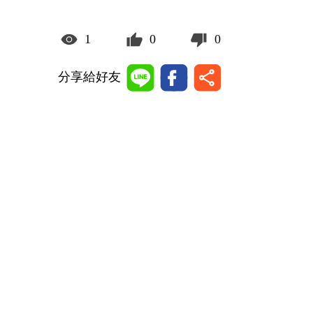
1
0
0
分享給好友