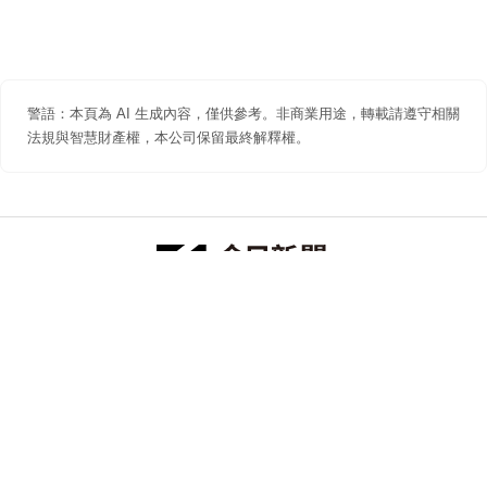
警語：本頁為 AI 生成內容，僅供參考。非商業用途，轉載請遵守相關
法規與智慧財產權，本公司保留最終解釋權。
防詐聲明
著作權聲明
免責聲明
關於我們
隱私權聲明
合作提案
追蹤 NOWNEWS 今日新聞