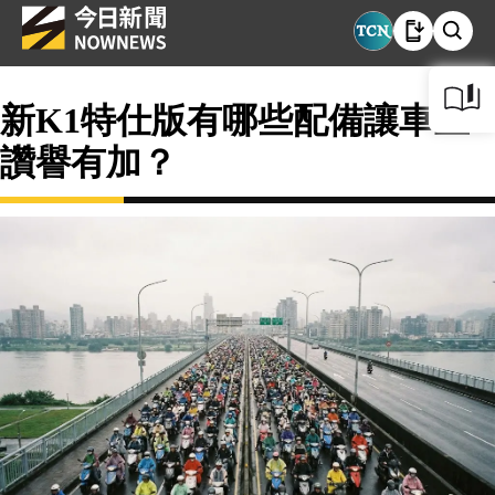
新K1特仕版有哪些配備讓車主
讚譽有加？