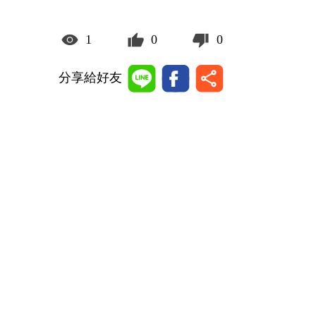
1
0
0
分享給好友