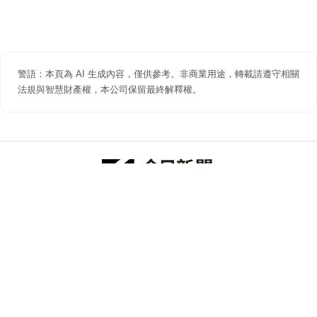
警語：本頁為 AI 生成內容，僅供參考。非商業用途，轉載請遵守相關
法規與智慧財產權，本公司保留最終解釋權。
防詐聲明
著作權聲明
免責聲明
關於我們
隱私權聲明
合作提案
追蹤 NOWNEWS 今日新聞