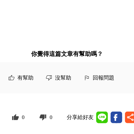
你覺得這篇文章有幫助嗎？
有幫助
沒幫助
回報問題
0
0
分享給好友