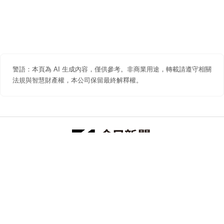
警語：本頁為 AI 生成內容，僅供參考。非商業用途，轉載請遵守相關
法規與智慧財產權，本公司保留最終解釋權。
防詐聲明
著作權聲明
免責聲明
關於我們
隱私權聲明
合作提案
追蹤 NOWNEWS 今日新聞