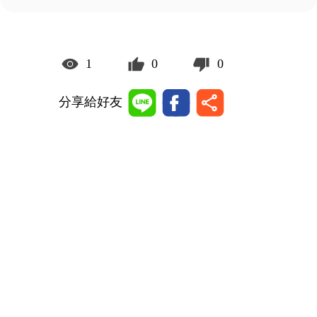
1
0
0
分享給好友