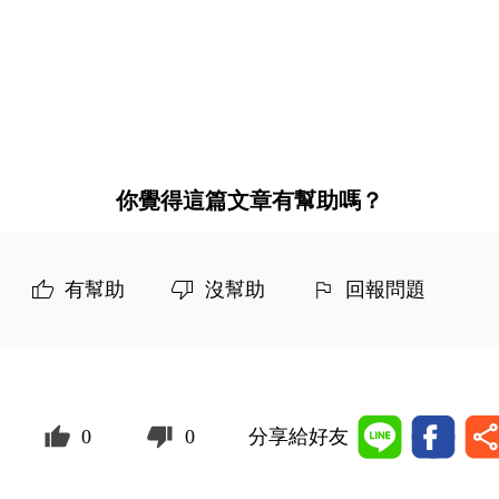
你覺得這篇文章有幫助嗎？
有幫助
沒幫助
回報問題
0
0
分享給好友