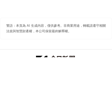
警語：本頁為 AI 生成內容，僅供參考。非商業用途，轉載請遵守相關
法規與智慧財產權，本公司保留最終解釋權。
防詐聲明
著作權聲明
免責聲明
關於我們
隱私權聲明
合作提案
追蹤 NOWNEWS 今日新聞