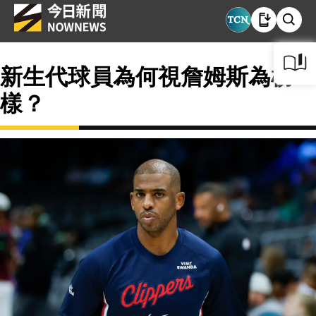
新生代球員為何視詹姆斯為榜
樣？