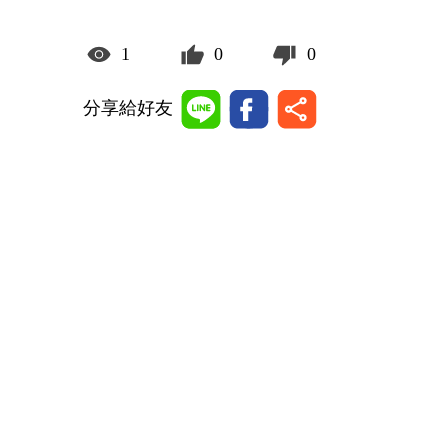
1
0
0
分享給好友