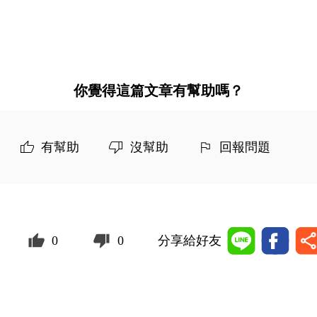
你覺得這篇文章有幫助嗎？
有幫助
沒幫助
回報問題
0
0
分享給好友