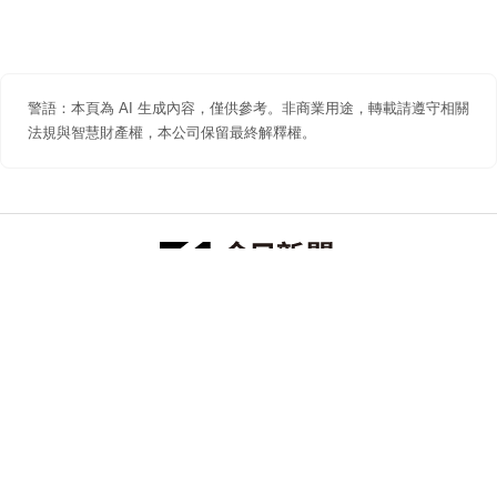
警語：本頁為 AI 生成內容，僅供參考。非商業用途，轉載請遵守相關
法規與智慧財產權，本公司保留最終解釋權。
防詐聲明
著作權聲明
免責聲明
關於我們
隱私權聲明
合作提案
追蹤 NOWNEWS 今日新聞