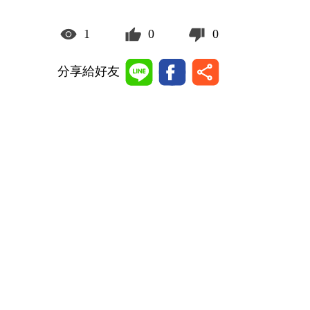
1
0
0
分享給好友