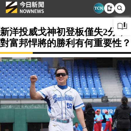
新洋投威戈神初登板僅失2分，
對富邦悍將的勝利有何重要性？