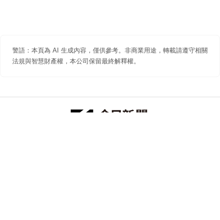
警語：本頁為 AI 生成內容，僅供參考。非商業用途，轉載請遵守相關
法規與智慧財產權，本公司保留最終解釋權。
防詐聲明
著作權聲明
免責聲明
關於我們
隱私權聲明
合作提案
追蹤 NOWNEWS 今日新聞