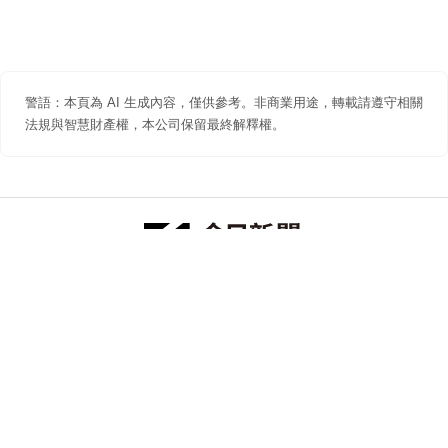
警語：本頁為 AI 生成內容，僅供參考。非商業用途，轉載請遵守相關
法規與智慧財產權，本公司保留最終解釋權。
防詐聲明
著作權聲明
免責聲明
關於我們
隱私權聲明
合作提案
追蹤 NOWNEWS 今日新聞