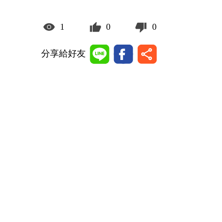
1
0
0
分享給好友