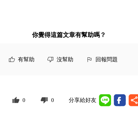
你覺得這篇文章有幫助嗎？
有幫助
沒幫助
回報問題
0
0
分享給好友