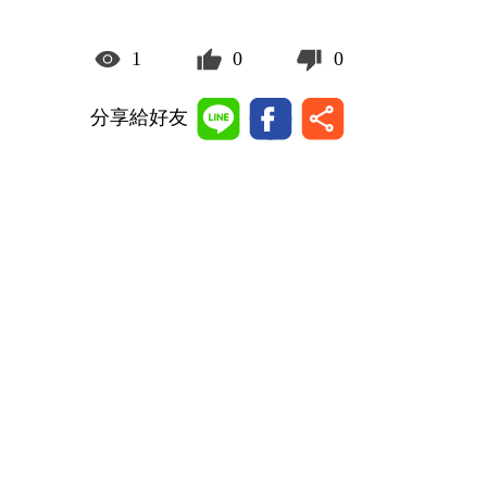
1
0
0
分享給好友