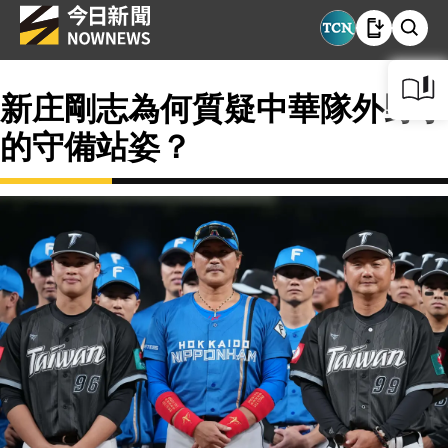
新庄剛志為何質疑中華隊外野手
的守備站姿？