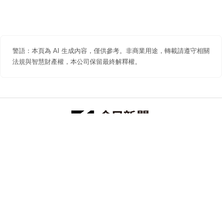
警語：本頁為 AI 生成內容，僅供參考。非商業用途，轉載請遵守相關
法規與智慧財產權，本公司保留最終解釋權。
防詐聲明
著作權聲明
免責聲明
關於我們
隱私權聲明
合作提案
追蹤 NOWNEWS 今日新聞