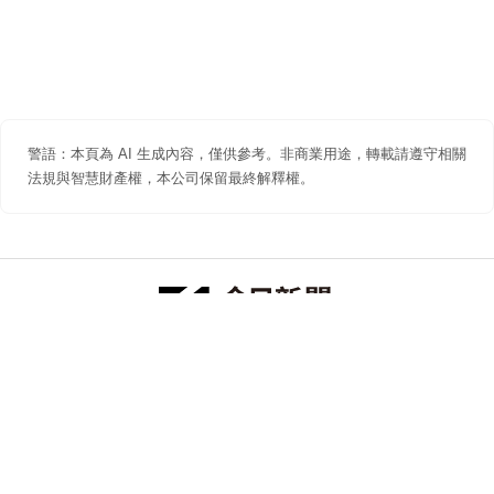
警語：本頁為 AI 生成內容，僅供參考。非商業用途，轉載請遵守相關
法規與智慧財產權，本公司保留最終解釋權。
防詐聲明
著作權聲明
免責聲明
關於我們
隱私權聲明
合作提案
追蹤 NOWNEWS 今日新聞