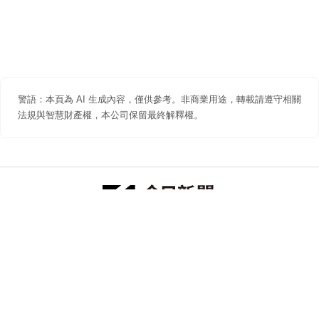
警語：本頁為 AI 生成內容，僅供參考。非商業用途，轉載請遵守相關
法規與智慧財產權，本公司保留最終解釋權。
防詐聲明
著作權聲明
免責聲明
關於我們
隱私權聲明
合作提案
追蹤 NOWNEWS 今日新聞