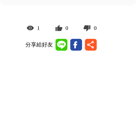
1
0
0
分享給好友