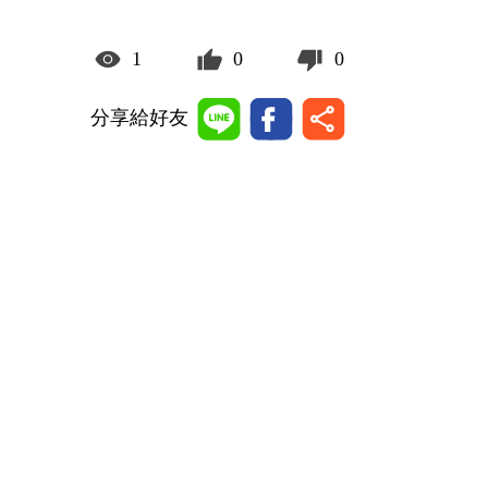
1
0
0
分享給好友