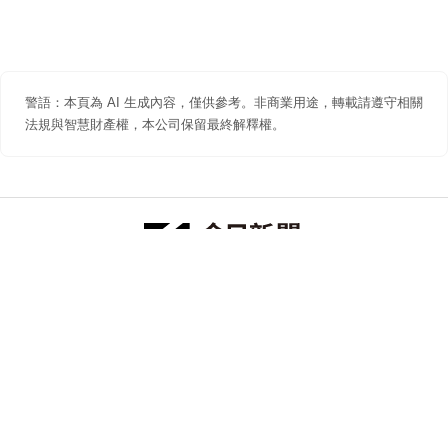
警語：本頁為 AI 生成內容，僅供參考。非商業用途，轉載請遵守相關
法規與智慧財產權，本公司保留最終解釋權。
防詐聲明
著作權聲明
免責聲明
關於我們
隱私權聲明
合作提案
追蹤 NOWNEWS 今日新聞