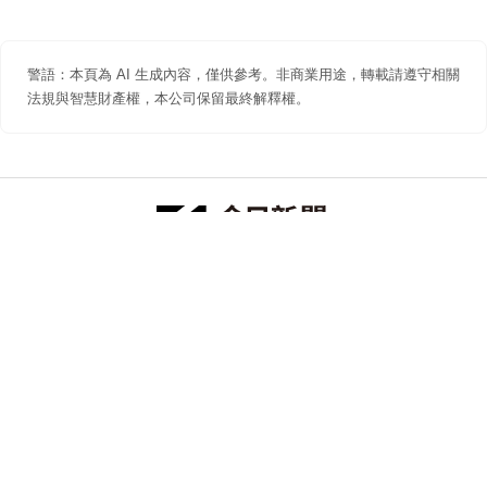
警語：本頁為 AI 生成內容，僅供參考。非商業用途，轉載請遵守相關
法規與智慧財產權，本公司保留最終解釋權。
防詐聲明
著作權聲明
免責聲明
關於我們
隱私權聲明
合作提案
追蹤 NOWNEWS 今日新聞