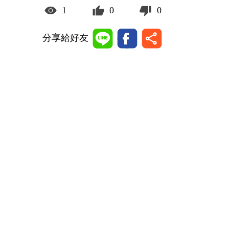
1
0
0
分享給好友