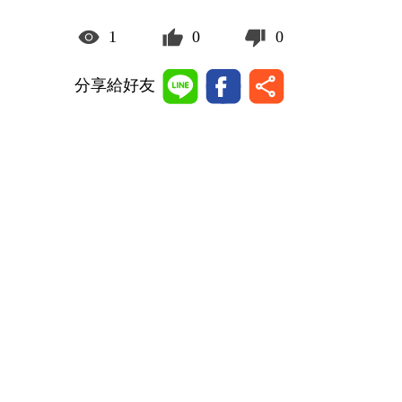
1
0
0
分享給好友