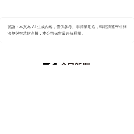
警語：本頁為 AI 生成內容，僅供參考。非商業用途，轉載請遵守相關
法規與智慧財產權，本公司保留最終解釋權。
防詐聲明
著作權聲明
免責聲明
關於我們
隱私權聲明
合作提案
追蹤 NOWNEWS 今日新聞