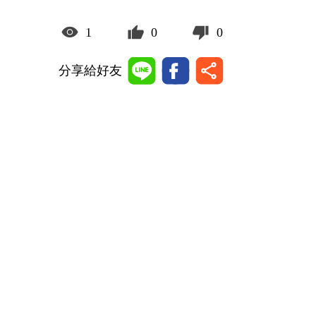
1
0
0
分享給好友