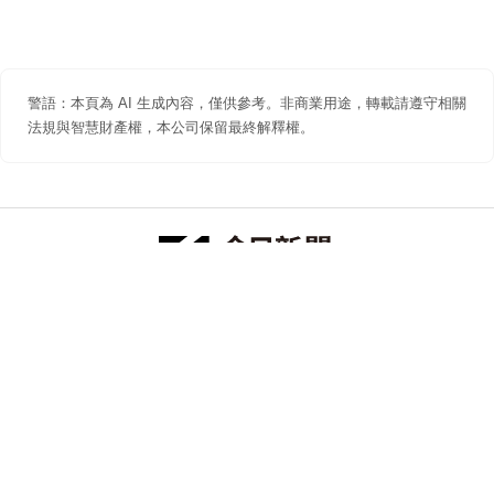
警語：本頁為 AI 生成內容，僅供參考。非商業用途，轉載請遵守相關
法規與智慧財產權，本公司保留最終解釋權。
防詐聲明
著作權聲明
免責聲明
關於我們
隱私權聲明
合作提案
追蹤 NOWNEWS 今日新聞