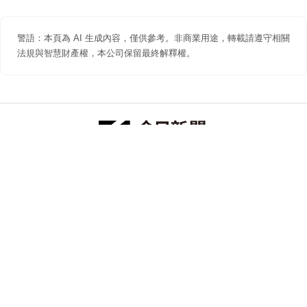
警語：本頁為 AI 生成內容，僅供參考。非商業用途，轉載請遵守相關
法規與智慧財產權，本公司保留最終解釋權。
防詐聲明
著作權聲明
免責聲明
關於我們
隱私權聲明
合作提案
追蹤 NOWNEWS 今日新聞