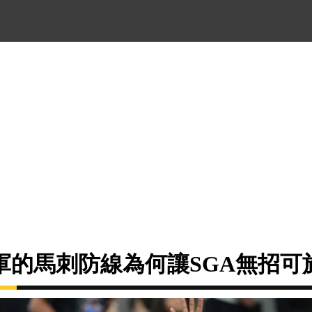
軍的馬刺防線為何讓SGA無招可