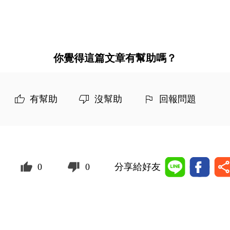
你覺得這篇文章有幫助嗎？
有幫助
沒幫助
回報問題
0
0
分享給好友