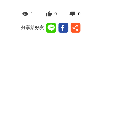
1
0
0
分享給好友