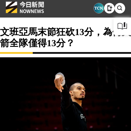
文班亞馬末節狂砍13分，為何火
箭全隊僅得13分？