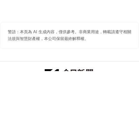
警語：本頁為 AI 生成內容，僅供參考。非商業用途，轉載請遵守相關
法規與智慧財產權，本公司保留最終解釋權。
防詐聲明
著作權聲明
免責聲明
關於我們
隱私權聲明
合作提案
追蹤 NOWNEWS 今日新聞