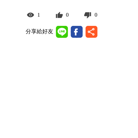
1
0
0
分享給好友