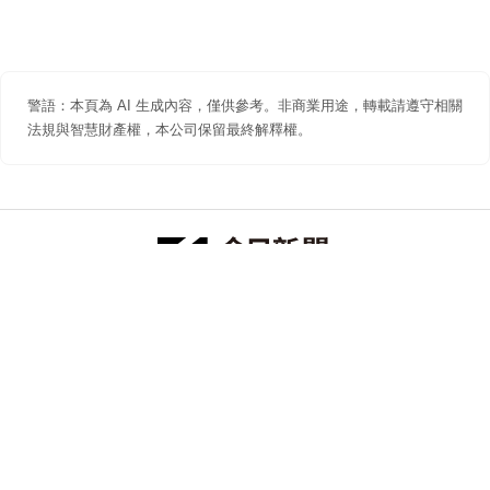
警語：本頁為 AI 生成內容，僅供參考。非商業用途，轉載請遵守相關
法規與智慧財產權，本公司保留最終解釋權。
防詐聲明
著作權聲明
免責聲明
關於我們
隱私權聲明
合作提案
追蹤 NOWNEWS 今日新聞