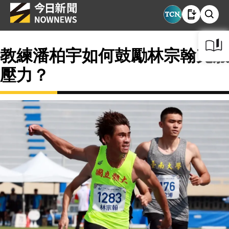
教練潘柏宇如何鼓勵林宗翰克服
壓力？