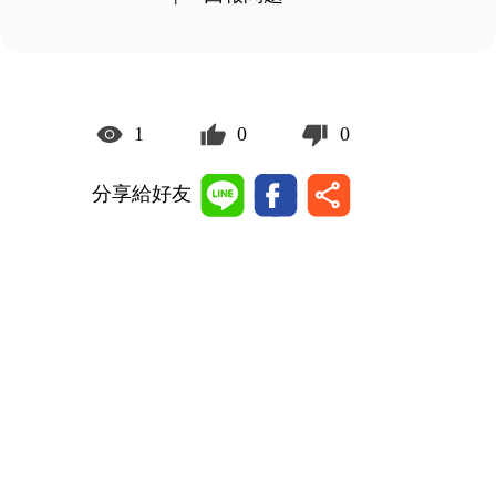
1
0
0
分享給好友