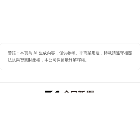
警語：本頁為 AI 生成內容，僅供參考。非商業用途，轉載請遵守相關
法規與智慧財產權，本公司保留最終解釋權。
防詐聲明
著作權聲明
免責聲明
關於我們
隱私權聲明
合作提案
追蹤 NOWNEWS 今日新聞