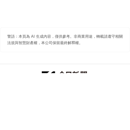
警語：本頁為 AI 生成內容，僅供參考。非商業用途，轉載請遵守相關
法規與智慧財產權，本公司保留最終解釋權。
防詐聲明
著作權聲明
免責聲明
關於我們
隱私權聲明
合作提案
追蹤 NOWNEWS 今日新聞