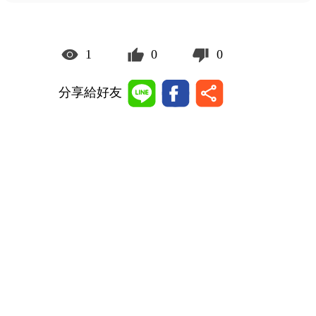
1
0
0
分享給好友