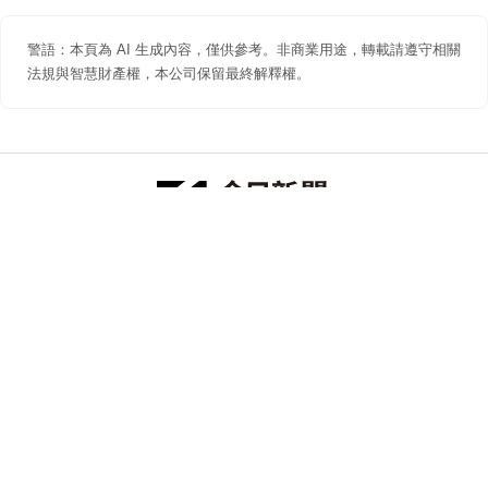
警語：本頁為 AI 生成內容，僅供參考。非商業用途，轉載請遵守相關
法規與智慧財產權，本公司保留最終解釋權。
防詐聲明
著作權聲明
免責聲明
關於我們
隱私權聲明
合作提案
追蹤 NOWNEWS 今日新聞