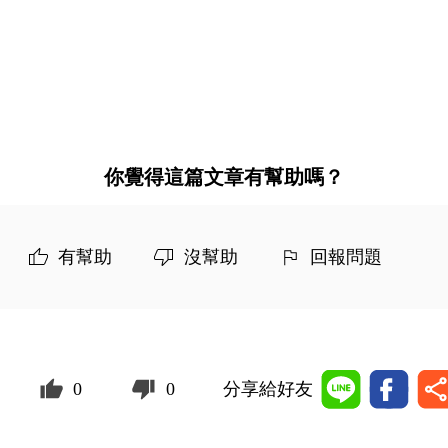
你覺得這篇文章有幫助嗎？
有幫助
沒幫助
回報問題
0
0
分享給好友