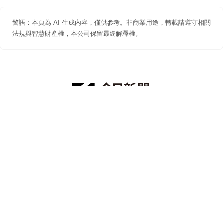
警語：本頁為 AI 生成內容，僅供參考。非商業用途，轉載請遵守相關
法規與智慧財產權，本公司保留最終解釋權。
防詐聲明
著作權聲明
免責聲明
關於我們
隱私權聲明
合作提案
追蹤 NOWNEWS 今日新聞