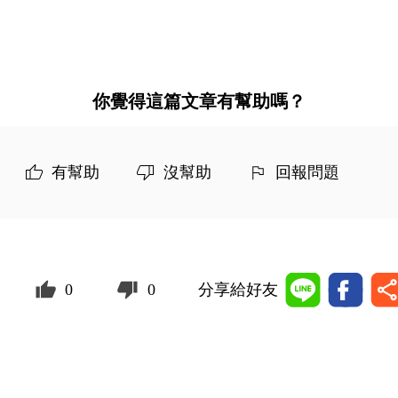
你覺得這篇文章有幫助嗎？
有幫助
沒幫助
回報問題
0
0
分享給好友