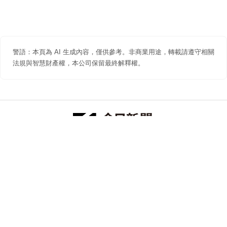
警語：本頁為 AI 生成內容，僅供參考。非商業用途，轉載請遵守相關
法規與智慧財產權，本公司保留最終解釋權。
防詐聲明
著作權聲明
免責聲明
關於我們
隱私權聲明
合作提案
追蹤 NOWNEWS 今日新聞