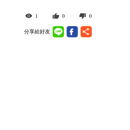
1
0
0
分享給好友