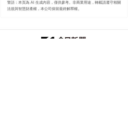
警語：本頁為 AI 生成內容，僅供參考。非商業用途，轉載請遵守相關
法規與智慧財產權，本公司保留最終解釋權。
防詐聲明
著作權聲明
免責聲明
關於我們
隱私權聲明
合作提案
追蹤 NOWNEWS 今日新聞
© 今日傳媒(股)公司版權所有，非經授權，不許轉載本網站內容 ©
2026 NOWNEWS.com. All Rights Reserved.