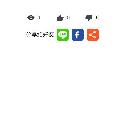
1
0
0
分享給好友