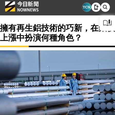
擁有再生鋁技術的巧新，在鋁價
上漲中扮演何種角色？