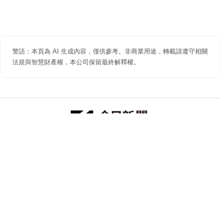
警語：本頁為 AI 生成內容，僅供參考。非商業用途，轉載請遵守相關
法規與智慧財產權，本公司保留最終解釋權。
防詐聲明
著作權聲明
免責聲明
關於我們
隱私權聲明
合作提案
追蹤 NOWNEWS 今日新聞