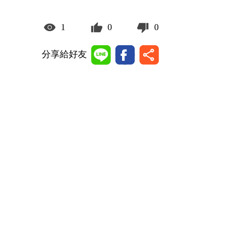
1
0
0
分享給好友