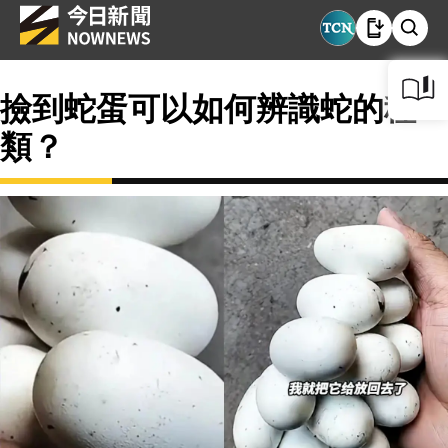
撿到蛇蛋可以如何辨識蛇的種
類？