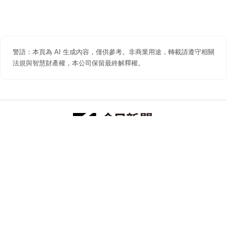
警語：本頁為 AI 生成內容，僅供參考。非商業用途，轉載請遵守相關
法規與智慧財產權，本公司保留最終解釋權。
防詐聲明
著作權聲明
免責聲明
關於我們
隱私權聲明
合作提案
追蹤 NOWNEWS 今日新聞