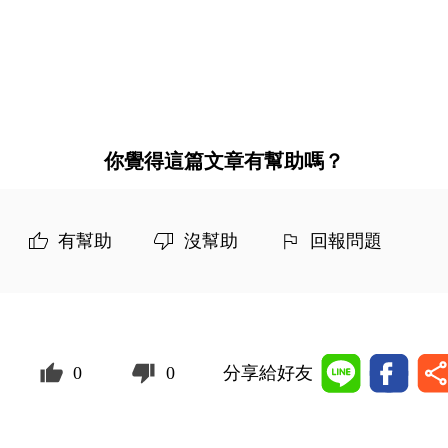
你覺得這篇文章有幫助嗎？
有幫助
沒幫助
回報問題
0
0
分享給好友