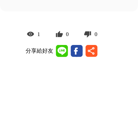
1
0
0
分享給好友