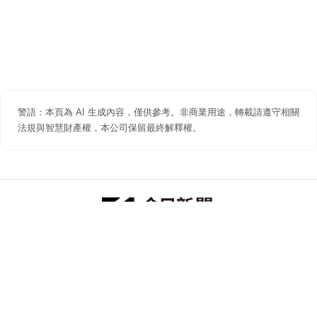
警語：本頁為 AI 生成內容，僅供參考。非商業用途，轉載請遵守相關
法規與智慧財產權，本公司保留最終解釋權。
防詐聲明
著作權聲明
免責聲明
關於我們
隱私權聲明
合作提案
追蹤 NOWNEWS 今日新聞