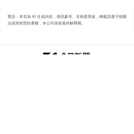
警語：本頁為 AI 生成內容，僅供參考。非商業用途，轉載請遵守相關
法規與智慧財產權，本公司保留最終解釋權。
防詐聲明
著作權聲明
免責聲明
關於我們
隱私權聲明
合作提案
追蹤 NOWNEWS 今日新聞