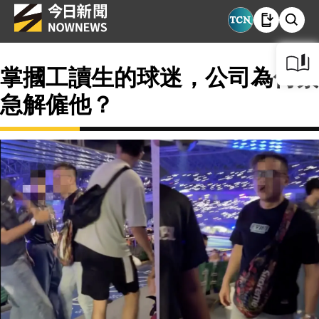
掌摑工讀生的球迷，公司為何緊
急解僱他？