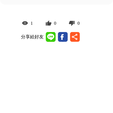
1
0
0
分享給好友