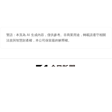
警語：本頁為 AI 生成內容，僅供參考。非商業用途，轉載請遵守相關
法規與智慧財產權，本公司保留最終解釋權。
防詐聲明
著作權聲明
免責聲明
關於我們
隱私權聲明
合作提案
追蹤 NOWNEWS 今日新聞