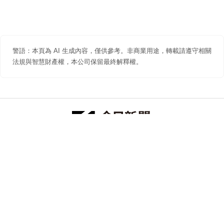
警語：本頁為 AI 生成內容，僅供參考。非商業用途，轉載請遵守相關
法規與智慧財產權，本公司保留最終解釋權。
防詐聲明
著作權聲明
免責聲明
關於我們
隱私權聲明
合作提案
追蹤 NOWNEWS 今日新聞